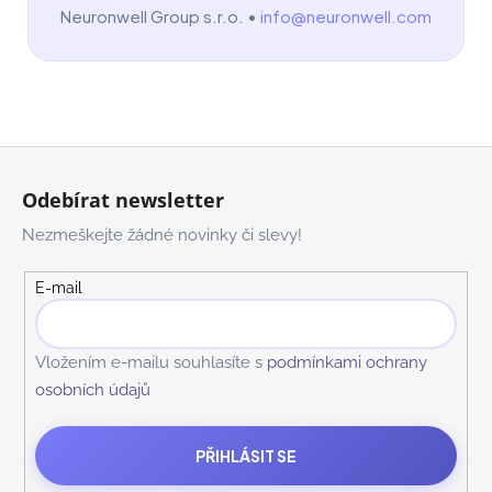
Neuronwell Group s.r.o. •
info@neuronwell.com
Z
á
Odebírat newsletter
p
Nezmeškejte žádné novinky či slevy!
a
t
E-mail
í
Vložením e-mailu souhlasíte s
podmínkami ochrany
osobních údajů
PŘIHLÁSIT SE