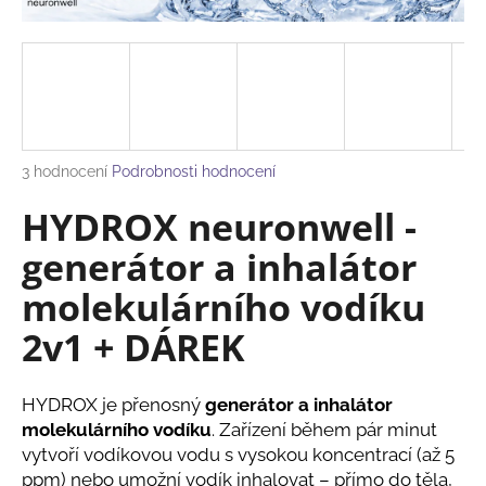
a
j
í
t
?
Průměrné
3 hodnocení
Podrobnosti hodnocení
hodnocení
HYDROX neuronwell -
produktu
je
generátor a inhalátor
HLEDAT
5,0
z
molekulárního vodíku
5
hvězdiček.
2v1 + DÁREK
D
o
p
HYDROX je přenosný
generátor a inhalátor
o
molekulárního vodíku
. Zařízení během pár minut
r
vytvoří vodíkovou vodu s vysokou koncentrací (až 5
u
ppm) nebo umožní vodík inhalovat – přímo do těla,