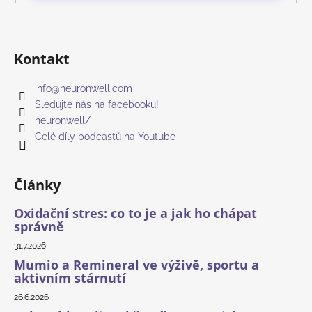
Kontakt
info
@
neuronwell.com
Sledujte nás na facebooku!
neuronwell/
Celé díly podcastů na Youtube
Články
Oxidační stres: co to je a jak ho chápat
správně
31.7.2026
Mumio a Remineral ve výživě, sportu a
aktivním stárnutí
26.6.2026