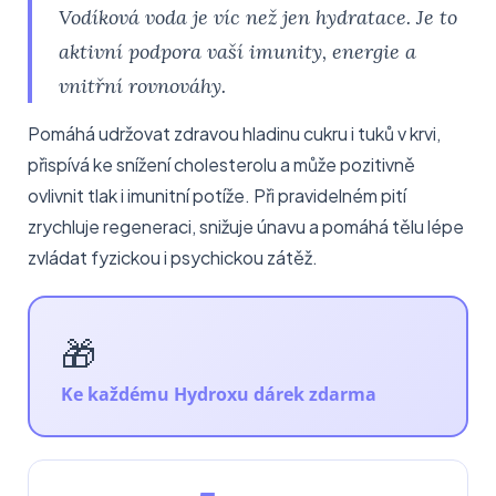
Vodíková voda je víc než jen hydratace. Je to
aktivní podpora vaší imunity, energie a
vnitřní rovnováhy.
Pomáhá udržovat zdravou hladinu cukru i tuků v krvi,
přispívá ke snížení cholesterolu a může pozitivně
ovlivnit tlak i imunitní potíže. Při pravidelném pití
zrychluje regeneraci, snižuje únavu a pomáhá tělu lépe
zvládat fyzickou i psychickou zátěž.
🎁
Ke každému Hydroxu dárek zdarma