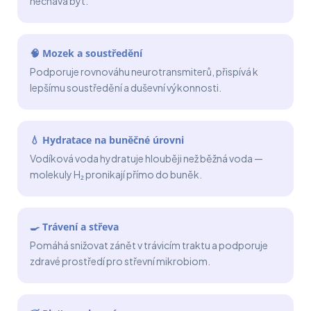
nechává být.
🧠 Mozek a soustředění
Podporuje rovnováhu neurotransmiterů, přispívá k
lepšímu soustředění a duševní výkonnosti.
💧 Hydratace na buněčné úrovni
Vodíková voda hydratuje hlouběji než běžná voda —
molekuly H₂ pronikají přímo do buněk.
🍳 Trávení a střeva
Pomáhá snižovat zánět v trávicím traktu a podporuje
zdravé prostředí pro střevní mikrobiom.