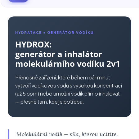
HYDRATACE • GENERÁTOR VODÍKU
HYDROX:
generátor a inhalátor
molekulárního vodíku 2v1
Přenosné zařízení, které během pár minut
vytvoří vodíkovou vodu s vysokou koncentrací
(až 5 ppm) nebo umožní vodík přímo inhalovat
— přesně tam, kde je potřeba.
Molekulární vodík — síla, kterou ucítíte.