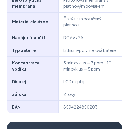
Elektrolytická
Protonová membrána s
membrána
platinovým povlakem
Čistý titan potažený
Materiál elektrod
platinou
Napájecí napětí
DC 5V / 2A
Typ baterie
Lithium-polymerová baterie
Koncentrace
5 min cyklus — 3 ppm | 10
vodíku
min cyklus — 5 ppm
Displej
LCD displej
Záruka
2 roky
EAN
8594224850203