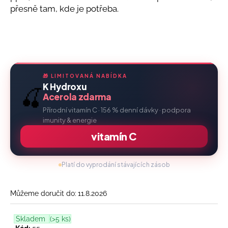
č
přesně tam, kde je potřeba.
u
j
e
m
e
🎁 LIMITOVANÁ NABÍDKA
K Hydroxu
🍒
GUTOX
Acerola zdarma
299
Přírodní vitamín C · 156 % denní dávky · podpora
Kč
Původně:
imunity & energie
329
vitamín C
Kč
Platí do vyprodání stávajících zásob
Můžeme doručit do:
11.8.2026
Skladem
(>5 ks)