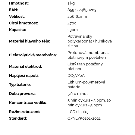
Hmotnost
:
1 kg
EAN
:
8594224850203
Velikost
:
206*61mm
Čistá hmotnost
:
470g
Kapacita
:
230ml
Potravinářský
Materiál hlavního těla
:
polykarbonát + hliníková
slitina
Protonová membrána s
Elektrolytická membrána
:
platinovým povlakem
Čistý titan potažený
Materiál elektrod
:
platinou
Napájecí napětí
:
DC5V/2A
Lithium-polymerová
Typ baterie
:
baterie
Doba provozu
:
5/10 minut
5 min cyklus - 3 ppm, 10
Koncentrace vodíku
:
min cyklus - 5 ppm
Režim zobrazení
:
LCD displej
Standard
:
Q/YLYK0101-2021