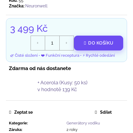
Kód:
55
Značka:
Neuronwell
3 499 Kč
Měrná
cena:
DO KOŠÍKU
Zdarma od nás dostanete
+ Acerola (Kusy: 50 ks)
v hodnotě 139 Kč
Zeptat se
Sdílet
Kategorie
:
Generátory vodíku
Záruka
:
2 roky