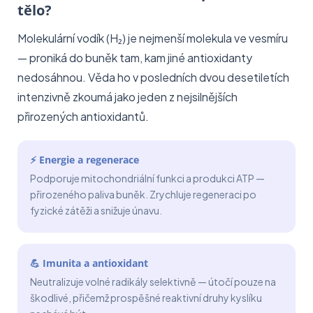
tělo?
Molekulární vodík (H₂) je nejmenší molekula ve vesmíru
— proniká do buněk tam, kam jiné antioxidanty
nedosáhnou. Věda ho v posledních dvou desetiletích
intenzivně zkoumá jako jeden z nejsilnějších
přirozených antioxidantů.
⚡ Energie a regenerace
Podporuje mitochondriální funkci a produkci ATP —
přirozeného paliva buněk. Zrychluje regeneraci po
fyzické zátěži a snižuje únavu.
💪 Imunita a antioxidant
Neutralizuje volné radikály selektivně — útočí pouze na
škodlivé, přičemž prospěšné reaktivní druhy kyslíku