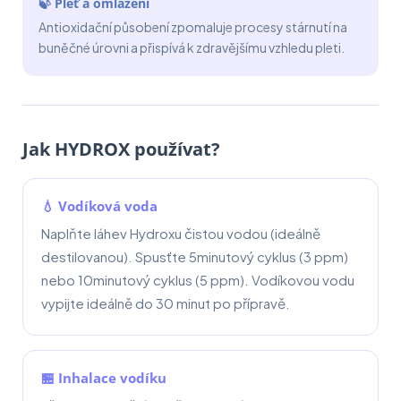
🍃 Pleť a omlazení
Antioxidační působení zpomaluje procesy stárnutí na
buněčné úrovni a přispívá k zdravějšímu vzhledu pleti.
Jak HYDROX používat?
💧 Vodíková voda
Naplňte láhev Hydroxu čistou vodou (ideálně
destilovanou). Spusťte 5minutový cyklus (3 ppm)
nebo 10minutový cyklus (5 ppm). Vodíkovou vodu
vypijte ideálně do 30 minut po přípravě.
🏪 Inhalace vodíku