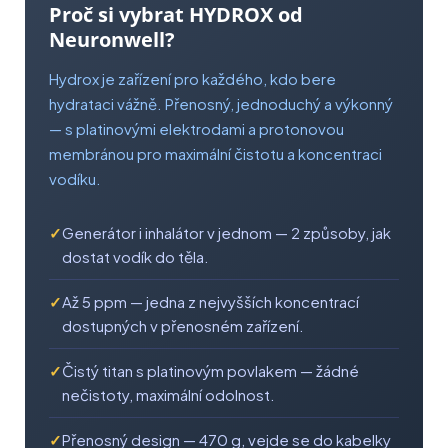
Proč si vybrat HYDROX od
Neuronwell?
Hydrox je zařízení pro každého, kdo bere
hydrataci vážně. Přenosný, jednoduchý a výkonný
— s platinovými elektrodami a protonovou
membránou pro maximální čistotu a koncentraci
vodíku.
Generátor i inhalátor v jednom — 2 způsoby, jak
dostat vodík do těla.
Až 5 ppm — jedna z nejvyšších koncentrací
dostupných v přenosném zařízení.
Čistý titan s platinovým povlakem — žádné
nečistoty, maximální odolnost.
Přenosný design — 470 g, vejde se do kabelky