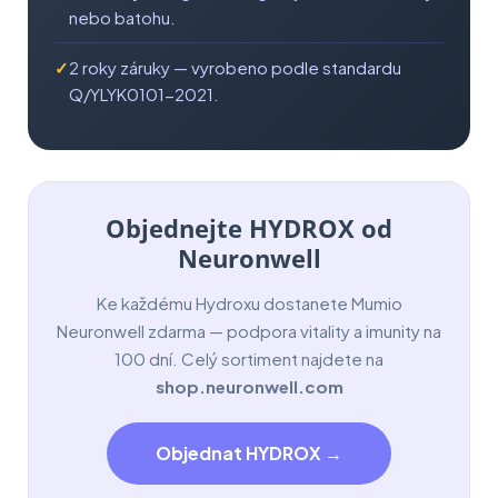
nebo batohu.
2 roky záruky — vyrobeno podle standardu
Q/YLYK0101-2021.
Objednejte HYDROX od
Neuronwell
Ke každému Hydroxu dostanete Mumio
Neuronwell zdarma — podpora vitality a imunity na
100 dní. Celý sortiment najdete na
shop.neuronwell.com
Objednat HYDROX →