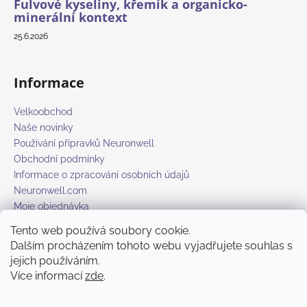
Fulvové kyseliny, křemík a organicko-
minerální kontext
25.6.2026
Informace
Velkoobchod
Naše novinky
Používání přípravků Neuronwell
Obchodní podmínky
Informace o zpracování osobních údajů
Neuronwell.com
Moje objednávka
Tento web používá soubory cookie.
Dalším procházením tohoto webu vyjadřujete souhlas s
Přijímáme online platby
jejich používáním.
Více informací
zde
.