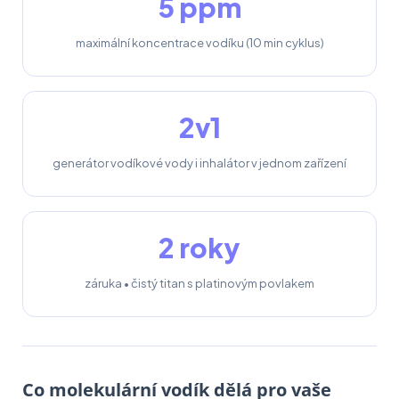
5 ppm
maximální koncentrace vodíku (10 min cyklus)
2v1
generátor vodíkové vody i inhalátor v jednom zařízení
2 roky
záruka • čistý titan s platinovým povlakem
Co molekulární vodík dělá pro vaše