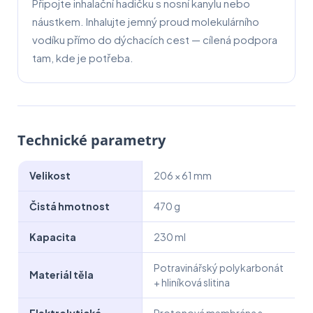
Připojte inhalační hadičku s nosní kanylu nebo
náustkem. Inhalujte jemný proud molekulárního
vodíku přímo do dýchacích cest — cílená podpora
tam, kde je potřeba.
Technické parametry
Velikost
206 × 61 mm
Čistá hmotnost
470 g
Kapacita
230 ml
Potravinářský polykarbonát
Materiál těla
+ hliníková slitina