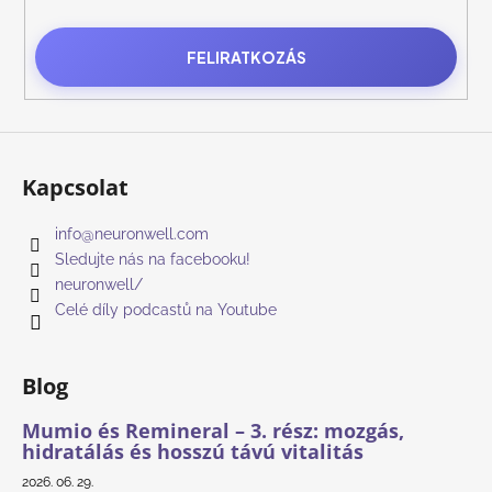
FELIRATKOZÁS
A
j
á
n
l
j
Kapcsolat
u
k
info
@
neuronwell.com
Sledujte nás na facebooku!
neuronwell/
GUTHERB:
Celé díly podcastů na Youtube
GYÓGYNÖVÉNY
ELIXÍR
AZ
EGÉSZSÉGES
Blog
BÉLRENDSZERÉRT
ÉS
Mumio és Remineral – 3. rész: mozgás,
A
FUNKCIONÁLIS
hidratálás és hosszú távú vitalitás
EMÉSZTÉSÉRT
2026. 06. 29.