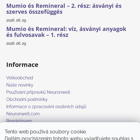
€24,69
Mumio és Remineral – 2. rész: ásványi és
szerves összefüggés
2026. 06. 29.
Mumio és Remineral: víz, ásványi anyagok
és fulvosavak – 1. rész
2026. 06. 29.
Informace
Velkoobchod
Naše novinky
Používání přípravků Neuronwell
Obchodní podmínky
Informace o zpracování osobních údajů
Neuronwell.com
Rendelésem
Tento web používá soubory cookie.
Dalším procházením tohoto webu vyjadřujete souhlas s