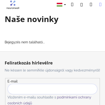
K
Ugrás
Keresés
Kosár
M
Bejelentk
a
o
fő
Vissza
Vissza
s
tartalomhoz
Naše novinky
á
M
r
i
t
k
Bejegyzés nem található...
e
L
r
á
e
Feliratkozás hírlevélre
b
s
Ne késsen le semmiféle újdonságról vagy kedvezményről!
l
?
é
E-mail
c
Vložením e-mailu souhlasíte s
podmínkami ochrany
KERESÉS
osobních údajů