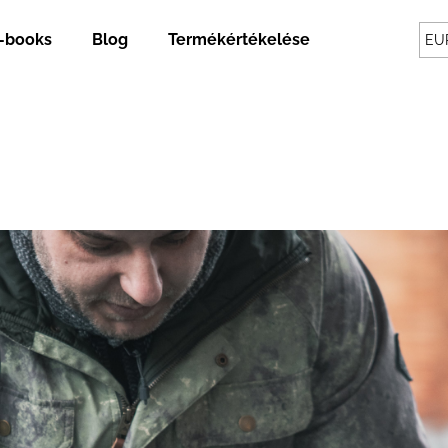
-books
Blog
Termékértékelések
Szállítás és
EU
Mit keres?
KERESÉS
Ajánljuk
ROZSDAMENTES ACÉL UZSONNÁS
GUTHERB: GYÓG