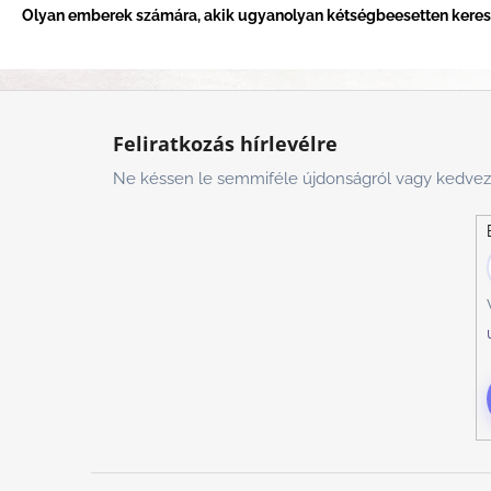
Olyan emberek számára, akik ugyanolyan kétségbeesetten keresik
L
á
Feliratkozás hírlevélre
b
Ne késsen le semmiféle újdonságról vagy kedve
l
é
c