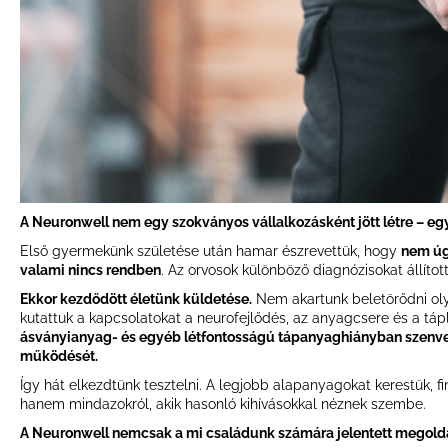
A Neuronwell nem egy szokványos vállalkozásként jött létre – eg
Első gyermekünk születése után hamar észrevettük, hogy
nem úg
valami nincs rendben
. Az orvosok különböző diagnózisokat állíto
Ekkor kezdődött életünk küldetése.
Nem akartunk beletörődni olyan
kutattuk a kapcsolatokat a neurofejlődés, az anyagcsere és a táp
ásványianyag- és egyéb létfontosságú tápanyaghiányban szenv
működését.
Így hát elkezdtünk tesztelni. A legjobb alapanyagokat kerestük, f
hanem mindazokról, akik hasonló kihívásokkal néznek szembe.
A Neuronwell nemcsak a mi családunk számára jelentett megold