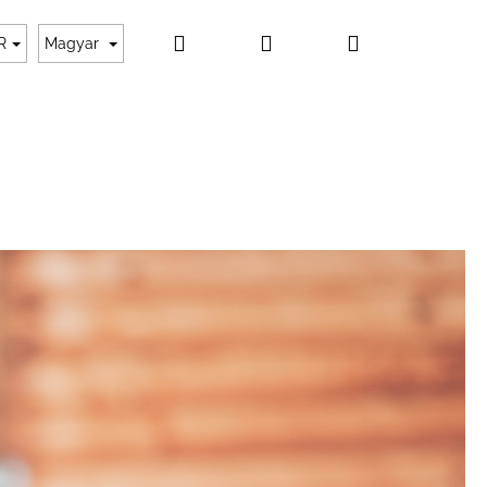
Keresés
Bejelentkezés
Kosár
 fizetés
Rólunk
Kapcsolat
Rendelésem
R
Magyar
YNÖVÉNY ELIXÍR AZ