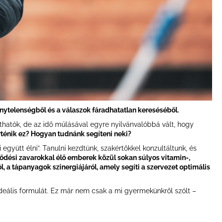
nytelenségből és a válaszok fáradhatatlan kereséséből.
áthatók, de az idő múlásával egyre nyilvánvalóbbá vált, hogy
rténik ez? Hogyan tudnánk segíteni neki?
együtt élni”. Tanulni kezdtünk, szakértőkkel konzultáltunk, és
jlődési zavarokkal élő emberek közül sokan súlyos vitamin-,
, a tápanyagok szinergiájáról, amely segíti a szervezet optimális
 ideális formulát. Ez már nem csak a mi gyermekünkről szólt –