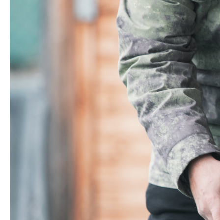
€12,35
Korábbi:
€13,59