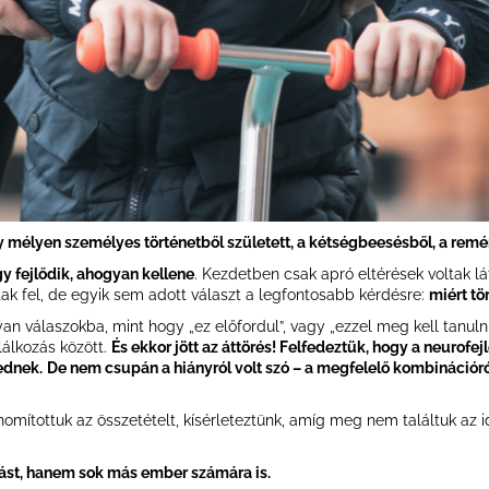
y mélyen személyes történetből született, a kétségbeesésből, a remé
y fejlődik, ahogyan kellene
. Kezdetben csak apró eltérések voltak l
ttak fel, de egyik sem adott választ a legfontosabb kérdésre:
miért tö
 válaszokba, mint hogy „ez előfordul”, vagy „ezzel meg kell tanulni 
lálkozás között.
És ekkor jött az áttörés! Felfedeztük, hogy a neurofe
ednek.
De nem csupán a hiányról volt szó – a megfelelő kombinációról
inomítottuk az összetételt, kísérleteztünk, amíg meg nem találtuk az
ást, hanem sok más ember számára is.