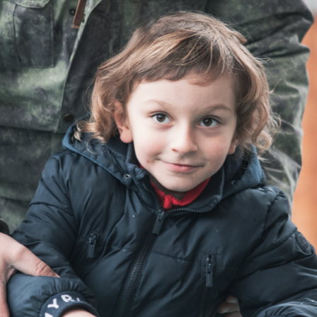
DOBOZ TÖMÍTÉSSEL
EGÉSZSÉGES B
FUNKCIONÁLIS
€11,52
€24,74