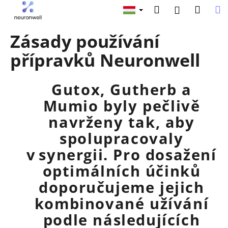
K
Ugrás
Keresés
Kosár
M
Bejelentk
a
o
fő
Vissza
Vissza
s
tartalomhoz
Zásady používání
á
M
přípravků Neuronwell
r
i
t
Gutox, Gutherb a
k
Mumio
byly pečlivě
e
navrženy tak, aby
r
e
spolupracovaly
s
v synergii. Pro dosažení
?
optimálních účinků
doporučujeme jejich
kombinované užívání
podle následujících
KERESÉS