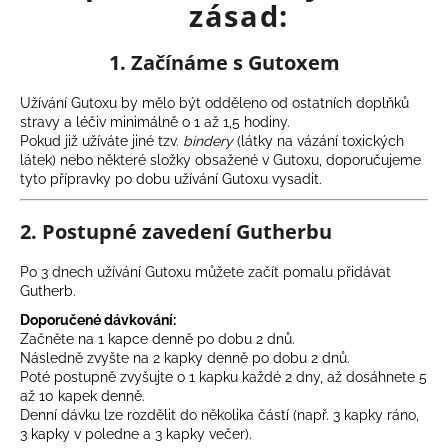
zásad:
A
1. Začínáme s Gutoxem
j
á
Užívání Gutoxu by mělo být odděleno od ostatních doplňků
n
stravy a léčiv minimálně o 1 až 1,5 hodiny.
Pokud již užíváte jiné tzv.
bindery
(látky na vázání toxických
l
látek) nebo některé složky obsažené v Gutoxu, doporučujeme
j
tyto přípravky po dobu užívání Gutoxu vysadit.
u
k
2. Postupné zavedení Gutherbu
GUTHERB:
Po 3 dnech užívání Gutoxu můžete začít pomalu přidávat
GYÓGYNÖVÉNY
Gutherb.
ELIXÍR
Doporučené dávkování:
AZ
EGÉSZSÉGES
Začněte na 1 kapce denně po dobu 2 dnů.
BÉLRENDSZERÉRT
Následně zvyšte na 2 kapky denně po dobu 2 dnů.
ÉS
Poté postupně zvyšujte o 1 kapku každé 2 dny, až dosáhnete 5
A
až 10 kapek denně.
FUNKCIONÁLIS
Denní dávku lze rozdělit do několika částí (např. 3 kapky ráno,
EMÉSZTÉSÉRT
3 kapky v poledne a 3 kapky večer).