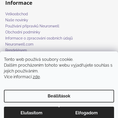
Informace
Velkoobchod
Naše novinky
Používání přípravků Neuronwell
Obchodní podmínky
Informace o zpracování osobních údajů
Neuronwell.com
Rendelésem
Tento web používá soubory cookie.
Dalším procházením tohoto webu vyjadřujete souhlas s
Online fizetési lehetőséget biztosítunk
jejich používáním.
Více informací
zde
.
Beállítások
Shoptet készítette
Copyright 2026
Neuronwell
. Minden jog fenntartva.
Süti
Elutasítom
Elfogadom
beállítások szerkesztése