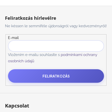
L
á
Feliratkozás hírlevélre
b
Ne késsen le semmiféle újdonságról vagy kedvezményről!
l
é
E-mail
c
Vložením e-mailu souhlasíte s
podmínkami ochrany
osobních údajů
FELIRATKOZÁS
Kapcsolat