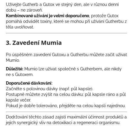
€24,76
Užívejte Gutherb a Gutox ve stejný den, ale v různou denní
dobu – ne zároveň.
Kombinované užívání je velmi doporučeno
, protože Gutox
pomáhá odvádět toxiny, které se mohou při užívání Gutherbu z
těla uvolňovat.
3. Zavedení Mumia
Po úspěšném zavedení Gutoxu a Gutherbu můžete začít užívat
Mumio.
Důležité:
Mumio lze užívat společně s Gutherbem, ale nikdy
ne s Gutoxem.
Doporučené dávkování:
Začněte s polovinou dávky (např. půl kapsle).
Postupně můžete zvýšit na celou dávku: půl kapsle ráno a půl
kapsle večer.
Pokud je dobře tolerováno, přejděte na celou kapsli najednou.
Dodržování těchto zásad zajistí maximální účinnost produktů a
jejich synergický vliv na detoxikaci a regeneraci organismu.