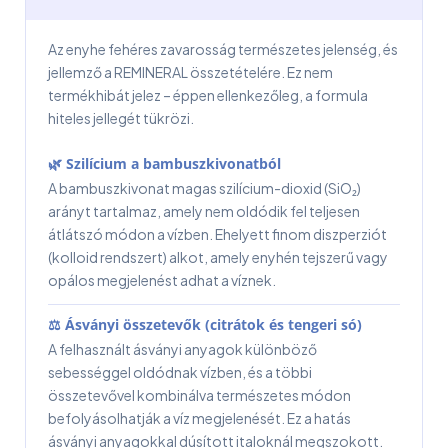
Az enyhe fehéres zavarosság természetes jelenség, és
jellemző a REMINERAL összetételére. Ez nem
termékhibát jelez – éppen ellenkezőleg, a formula
hiteles jellegét tükrözi.
🌿 Szilícium a bambuszkivonatból
A bambuszkivonat magas szilícium-dioxid (SiO₂)
arányt tartalmaz, amely nem oldódik fel teljesen
átlátszó módon a vízben. Ehelyett finom diszperziót
(kolloid rendszert) alkot, amely enyhén tejszerű vagy
opálos megjelenést adhat a víznek.
⚖ Ásványi összetevők (citrátok és tengeri só)
A felhasznált ásványi anyagok különböző
sebességgel oldódnak vízben, és a többi
összetevővel kombinálva természetes módon
befolyásolhatják a víz megjelenését. Ez a hatás
ásványi anyagokkal dúsított italoknál megszokott.