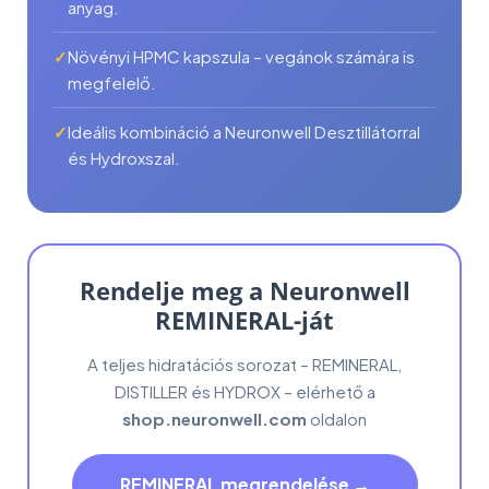
anyag.
Növényi HPMC kapszula – vegánok számára is
megfelelő.
Ideális kombináció a Neuronwell Desztillátorral
és Hydroxszal.
Rendelje meg a Neuronwell
REMINERAL-ját
A teljes hidratációs sorozat – REMINERAL,
DISTILLER és HYDROX – elérhető a
shop.neuronwell.com
oldalon
REMINERAL megrendelése →