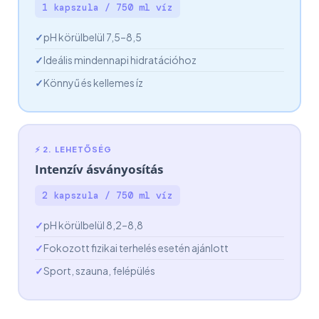
1 kapszula / 750 ml víz
pH körülbelül 7,5–8,5
Ideális mindennapi hidratációhoz
Könnyű és kellemes íz
⚡ 2. LEHETŐSÉG
Intenzív ásványosítás
2 kapszula / 750 ml víz
pH körülbelül 8,2–8,8
Fokozott fizikai terhelés esetén ajánlott
Sport, szauna, felépülés