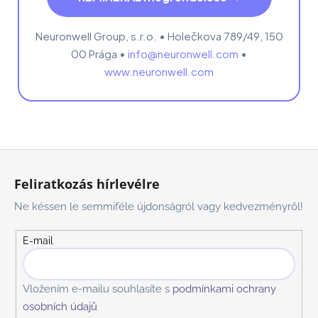
Neuronwell Group, s.r.o. • Holečkova 789/49, 150
00 Prága •
info@neuronwell.com
•
www.neuronwell.com
L
á
Feliratkozás hírlevélre
b
Ne késsen le semmiféle újdonságról vagy kedvezményről!
l
é
E-mail
c
Vložením e-mailu souhlasíte s
podmínkami ochrany
osobních údajů