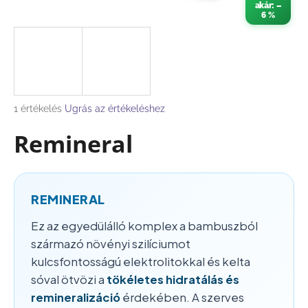
akár: –
6 %
A
j
á
n
l
A
1 értékelés
Ugrás az értékeléshez
j
termék
u
Remineral
átlagos
k
értékelése
5-
ből
ROZSDAMENTES
5,0
REMINERAL
ACÉL
csillag.
UZSONNÁS
DOBOZ
Ez az egyedülálló komplex a bambuszból
TÖMÍTÉSSEL
származó növényi szilíciumot
€11,53
kulcsfontosságú elektrolitokkal és kelta
sóval ötvözi a
tökéletes hidratálás és
remineralizáció
érdekében. A szerves