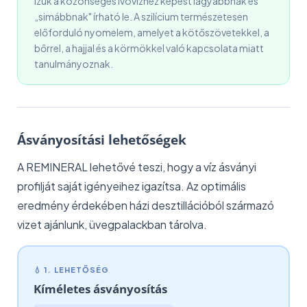
ízük a közönséges ivóvízhez képest lágyabbnak és
„simábbnak" írható le. A szilícium természetesen
előforduló nyomelem, amelyet a kötőszövetekkel, a
bőrrel, a hajjal és a körmökkel való kapcsolata miatt
tanulmányoznak.
Ásványosítási lehetőségek
A REMINERAL lehetővé teszi, hogy a víz ásványi
profilját saját igényeihez igazítsa. Az optimális
eredmény érdekében házi desztillációból származó
vizet ajánlunk, üvegpalackban tárolva.
💧 1. LEHETŐSÉG
Kíméletes ásványosítás