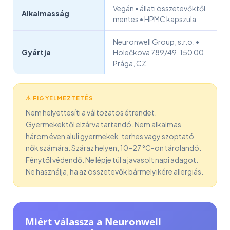
Vegán • állati összetevőktől
Alkalmasság
mentes • HPMC kapszula
Neuronwell Group, s.r.o. •
Gyártja
Holečkova 789/49, 150 00
Prága, CZ
⚠ FIGYELMEZTETÉS
Nem helyettesíti a változatos étrendet.
Gyermekektől elzárva tartandó. Nem alkalmas
három éven aluli gyermekek, terhes vagy szoptató
nők számára. Száraz helyen, 10–27 °C-on tárolandó.
Fénytől védendő. Ne lépje túl a javasolt napi adagot.
Ne használja, ha az összetevők bármelyikére allergiás.
Miért válassza a Neuronwell