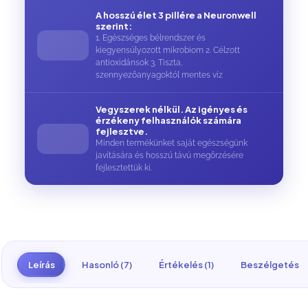
A hosszú élet 3 pillére a Neuronwell
szerint:
1. Egészséges bélrendszer és
kiegyensúlyozott mikrobiom 2. Célzott
antioxidánsok 3. Tiszta,
szennyezőanyagoktól mentes víz
Vegyszerek nélkül. Az igényes és
érzékeny felhasználók számára
fejlesztve.
Minden termékünket saját egészségünk
javítására és hosszú távú megőrzésére
fejlesztettük ki.
Leírás
Hasonló (7)
Értékelés (1)
Beszélgetés