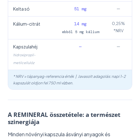
Kelta só
51 mg
—
Kálium-citrát
14 mg
0,25%
*NRV
ebből 5 mg kálium
Kapszulahéj
—
—
hidroxipropil-
metilcellulóz
* NRV = tápanyag-referencia érték | Javasolt adagolás: napi 1–2
kapszulát oldjon fel 750 ml vízben.
A REMINERAL összetétele: a természet
szinergiája
Minden növényi kapszula ásványi anyagok és