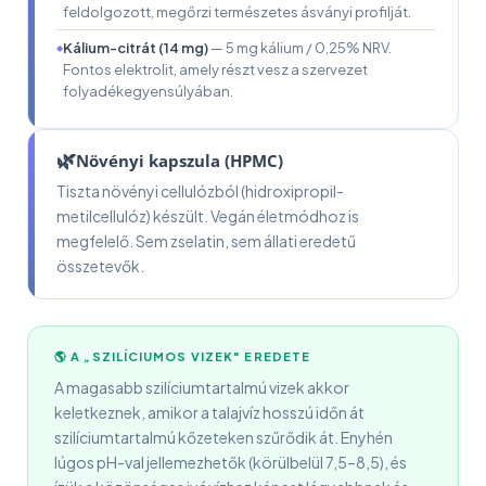
feldolgozott, megőrzi természetes ásványi profilját.
Kálium-citrát (14 mg)
— 5 mg kálium / 0,25% NRV.
Fontos elektrolit, amely részt vesz a szervezet
folyadékegyensúlyában.
🌿
Növényi kapszula (HPMC)
Tiszta növényi cellulózból (hidroxipropil-
metilcellulóz) készült. Vegán életmódhoz is
megfelelő. Sem zselatin, sem állati eredetű
összetevők.
🌎 A „SZILÍCIUMOS VIZEK" EREDETE
A magasabb szilíciumtartalmú vizek akkor
keletkeznek, amikor a talajvíz hosszú időn át
szilíciumtartalmú kőzeteken szűrődik át. Enyhén
lúgos pH-val jellemezhetők (körülbelül 7,5–8,5), és