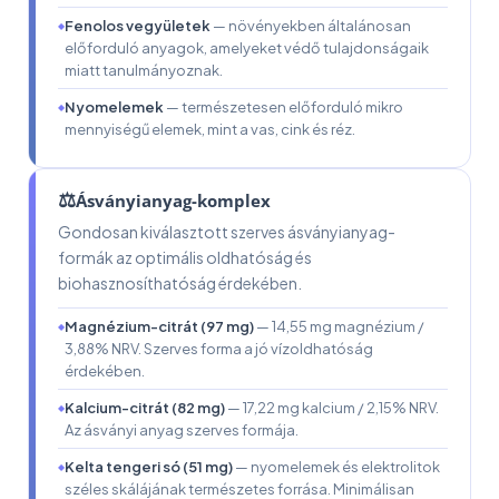
Fenolos vegyületek
— növényekben általánosan
előforduló anyagok, amelyeket védő tulajdonságaik
miatt tanulmányoznak.
Nyomelemek
— természetesen előforduló mikro
mennyiségű elemek, mint a vas, cink és réz.
⚖
Ásványianyag-komplex
Gondosan kiválasztott szerves ásványianyag-
formák az optimális oldhatóság és
biohasznosíthatóság érdekében.
Magnézium-citrát (97 mg)
— 14,55 mg magnézium /
3,88% NRV. Szerves forma a jó vízoldhatóság
érdekében.
Kalcium-citrát (82 mg)
— 17,22 mg kalcium / 2,15% NRV.
Az ásványi anyag szerves formája.
Kelta tengeri só (51 mg)
— nyomelemek és elektrolitok
széles skálájának természetes forrása. Minimálisan