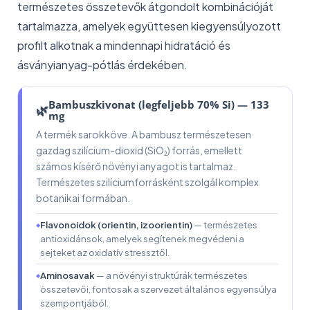
természetes összetevők átgondolt kombinációját
tartalmazza, amelyek együttesen kiegyensúlyozott
profilt alkotnak a mindennapi hidratáció és
ásványianyag-pótlás érdekében.
Bambuszkivonat (legfeljebb 70% Si) — 133
🌿
mg
A termék sarokköve. A bambusz természetesen
gazdag szilícium-dioxid (SiO₂) forrás, emellett
számos kísérő növényi anyagot is tartalmaz.
Természetes szilíciumforrásként szolgál komplex
botanikai formában.
Flavonoidok (orientin, izoorientin)
— természetes
antioxidánsok, amelyek segítenek megvédeni a
sejteket az oxidatív stressztől.
Aminosavak
— a növényi struktúrák természetes
összetevői, fontosak a szervezet általános egyensúlya
szempontjából.