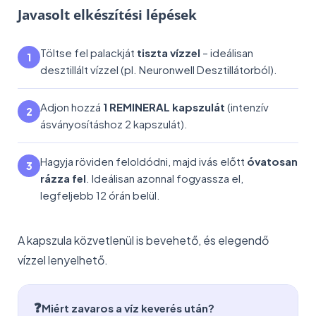
Javasolt elkészítési lépések
Töltse fel palackját
tiszta vízzel
– ideálisan
desztillált vízzel (pl. Neuronwell Desztillátorból).
Adjon hozzá
1 REMINERAL kapszulát
(intenzív
ásványosításhoz 2 kapszulát).
Hagyja röviden feloldódni, majd ivás előtt
óvatosan
rázza fel
. Ideálisan azonnal fogyassza el,
legfeljebb 12 órán belül.
A kapszula közvetlenül is bevehető, és elegendő
vízzel lenyelhető.
❓
Miért zavaros a víz keverés után?