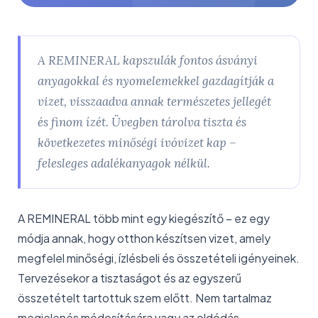
A REMINERAL kapszulák fontos ásványi
anyagokkal és nyomelemekkel gazdagítják a
vizet, visszaadva annak természetes jellegét
és finom ízét. Üvegben tárolva tiszta és
következetes minőségi ivóvizet kap –
felesleges adalékanyagok nélkül.
A REMINERAL több mint egy kiegészítő – ez egy
módja annak, hogy otthon készítsen vizet, amely
megfelel minőségi, ízlésbeli és összetételi igényeinek.
Tervezésekor a tisztaságot és az egyszerű
összetételt tartottuk szem előtt. Nem tartalmaz
megjelenés módosítására vagy az oldódás