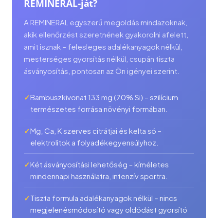
REMINERAL-ját?
A REMINERAL egyszerű megoldás mindazoknak,
akik ellenőrzést szeretnének gyakorolni afelett,
amit isznak – felesleges adalékanyagok nélkül,
mesterséges gyorsítás nélkül, csupán tiszta
ásványosítás, pontosan az Ön igényei szerint.
Bambuszkivonat 133 mg (70% Si) – szilícium
természetes forrása növényi formában.
Mg, Ca, K szerves citrátjai és kelta só –
elektrolitok a folyadékegyensúlyhoz.
Két ásványosítási lehetőség – kíméletes
mindennapi használatra, intenzív sportra.
Tiszta formula adalékanyagok nélkül – nincs
megjelenésmódosító vagy oldódást gyorsító