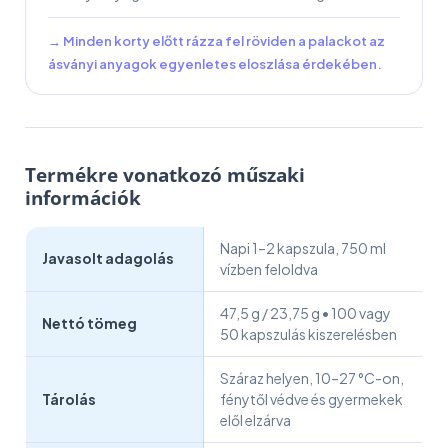
→ Minden korty előtt rázza fel röviden a palackot az
ásványi anyagok egyenletes eloszlása érdekében.
Termékre vonatkozó műszaki
információk
Napi 1–2 kapszula, 750 ml
Javasolt adagolás
vízben feloldva
47,5 g / 23,75 g • 100 vagy
Nettó tömeg
50 kapszulás kiszerelésben
Száraz helyen, 10–27 °C-on,
Tárolás
fénytől védve és gyermekek
elől elzárva