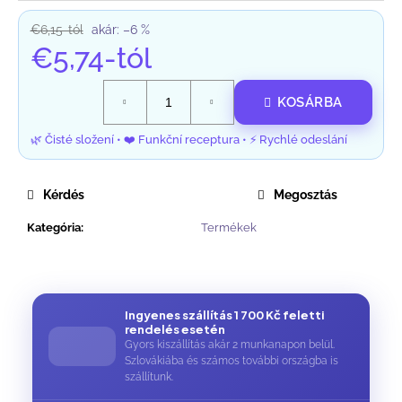
€6,15-tól
akár: –6 %
€5,74
-tól
Egységár:
KOSÁRBA
Kérdés
Megosztás
Kategória
:
Termékek
Ingyenes szállítás 1 700 Kč feletti
rendelés esetén
Gyors kiszállítás akár 2 munkanapon belül.
Szlovákiába és számos további országba is
szállítunk.