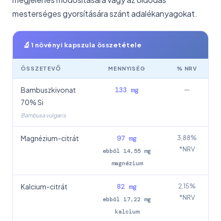
mesterséges gyorsítására szánt adalékanyagokat.
🔬
1 növényi kapszula összetétele
ÖSSZETEVŐ
MENNYISÉG
% NRV
Bambuszkivonat
133 mg
—
70% Si
Bambusa vulgaris
Magnézium-citrát
97 mg
3,88%
*NRV
ebből 14,55 mg
magnézium
Kalcium-citrát
82 mg
2,15%
*NRV
ebből 17,22 mg
kalcium