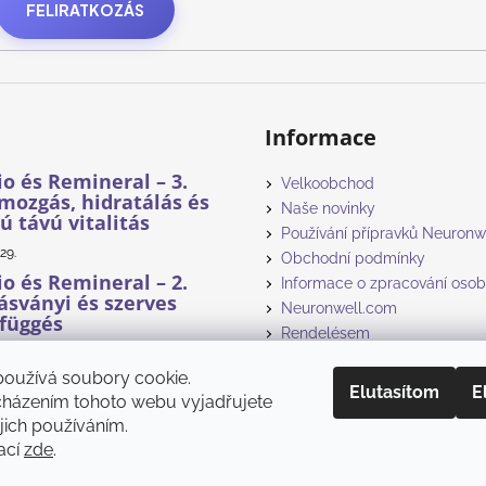
FELIRATKOZÁS
Informace
 és Remineral – 3.
Velkoobchod
 mozgás, hidratálás és
Naše novinky
ú távú vitalitás
Používání přípravků Neuronw
29.
Obchodní podmínky
 és Remineral – 2.
Informace o zpracování osob
 ásványi és szerves
Neuronwell.com
függés
Rendelésem
29.
používá soubory cookie.
 és Remineral: víz,
Elutasítom
E
yi anyagok és
cházením tohoto webu vyjadřujete
savak – 1. rész
ejich používáním.
ací
zde
.
29.