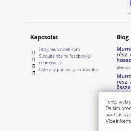
Kapcsolat
Blog
Mumio
info
@
neuronwell.com
rész:
Sledujte nás na facebooku!
hossz
neuronwell/
2026. 06. 
Celé díly podcastů na Youtube
Mumio
rész:
össze
2026. 06. 
Tento web 
Mumio
ásván
Dalším pro
fulvo
souhlas s j
Více inform
2026. 06. 