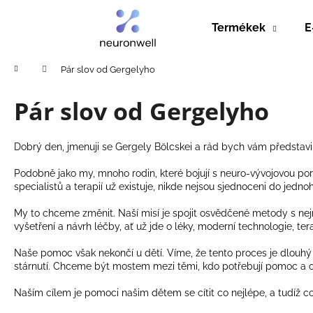
K
Ugrás
a
o
Termékek
E
fő
Vissza
Vissza
s
tartalomhoz
a boltba
a boltba
á
Kezdőlap
Pár slov od Gergelyho
r
Pár slov od Gergelyho
Dobrý den, jmenuji se Gergely Bölcskei a rád bych vám představil 
Podobně jako my, mnoho rodin, které bojují s neuro-vývojovou p
specialistů a terapií už existuje, nikde nejsou sjednoceni do jedn
My to chceme změnit. Naší misí je spojit osvědčené metody s nej
vyšetření a návrh léčby, ať už jde o léky, moderní technologie, te
Naše pomoc však nekončí u dětí. Víme, že tento proces je dlouhý 
stárnutí. Chceme být mostem mezi těmi, kdo potřebují pomoc a od
Naším cílem je pomoci našim dětem se cítit co nejlépe, a tudíž co
GUTOX