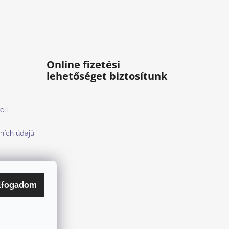
Online fizetési
lehetőséget biztosítunk
ell
ních údajů
lfogadom