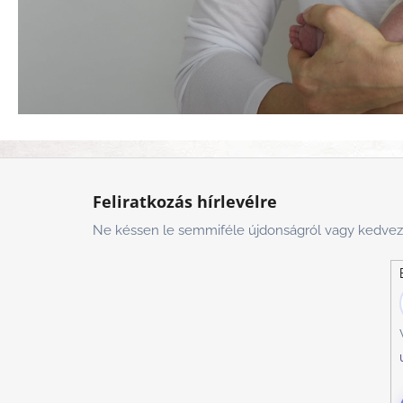
L
á
Feliratkozás hírlevélre
b
Ne késsen le semmiféle újdonságról vagy kedve
l
é
c