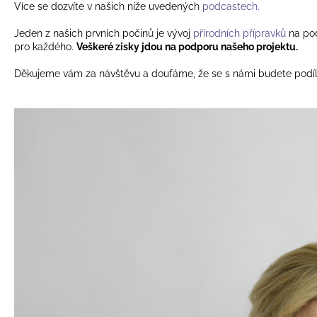
Více se dozvíte v našich níže uvedených
podcastech.
€12,36
Korábbi:
€13,60
Jeden z našich prvních počinů je vývoj
přírodních přípravků
na pod
pro každého.
Veškeré zisky jdou na podporu našeho projektu.
Děkujeme vám za návštěvu a doufáme, že se s námi budete podílet