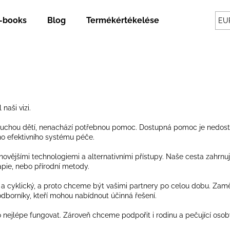
-books
Blog
Termékértékelések
Szállítás és
EU
Mit keres?
KERESÉS
naši vizi.
oruchou dětí, nenachází potřebnou pomoc. Dostupná pomoc je nedost
oho efektivního systému péče.
Ajánljuk
novějšími technologiemi a alternativními přístupy. Naše cesta zahrn
rapie, nebo přírodní metody.
a cyklický, a proto chceme být vašimi partnery po celou dobu. Zaměř
borníky, kteří mohou nabídnout účinná řešení.
 nejlépe fungovat. Zároveň chceme podpořit i rodinu a pečující osoby,
ROZSDAMENTES ACÉL UZSONNÁS
GUTHERB: GYÓG