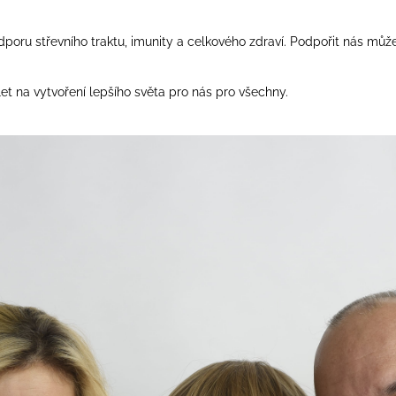
DOBOZ TÖMÍTÉSSEL
EGÉSZSÉGES B
FUNKCIONÁLIS
€11,53
€24,76
poru střevního traktu, imunity a celkového zdraví. Podpořit nás můž
 na vytvoření lepšího světa pro nás pro všechny.