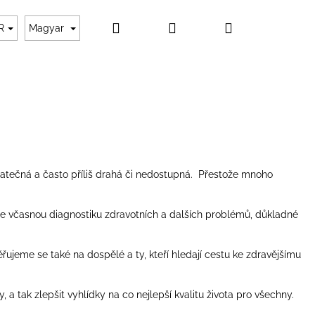
Keresés
Bejelentkezés
Kosár
 fizetés
Rólunk
Kapcsolat
Rendelésem
R
Magyar
atečná a často příliš drahá či nedostupná. Přestože mnoho
uje včasnou diagnostiku zdravotních a dalších problémů, důkladné
ujeme se také na dospělé a ty, kteří hledají cestu ke zdravějšímu
 a tak zlepšit vyhlídky na co nejlepší kvalitu života pro všechny.
YNÖVÉNY ELIXÍR AZ